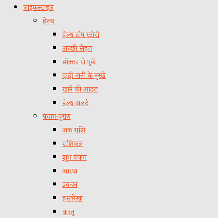
लाइफस्टाइल
हेल्थ
हेल्थ टॉप स्टोरी
अच्छी सेहत
डॉक्टर से पूछें
दादी नानी के नुस्खे
खाने की आदत
हेल्थ अलर्ट
पंचाग-पुराण
अंक राशि
राशिफल
शुभ पंचांग
आस्था
प्रवचन
हस्तरेखा
वास्तु