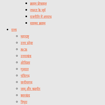
क्राइम प्रोफाइल
नफरत के जुर्म
राजनीति में अपराध
साइबर क्राइम
राज्य
महाराष्ट्र
उत्तर प्रदेश
NCR
उत्तराखंड
ओडिशा
गुजरात
चंडिगढ़
छत्तीसगढ़
जम्मू और कश्मीर
झारखंड
त्रिपुरा