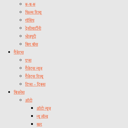
रू-ब-रू
फिल्म रिव्यू
गॉसिप
देसीमार्टीनी
भोजपुरी
बिग बॉस
गैजेट्स
एप्स
गैजेट्स न्यूज़
गैजेट्स रिव्यू
टिप्स – ट्रिक्स
बिजनेस
ऑटो
ऑटो न्यूज़
न्यू लॉन्च
कार