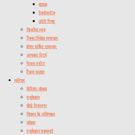
बाइक
ऐक्सेसरीज
ऑटो रिव्यू
बिजनेस न्यूज़
टैक्स/निवेश समाचार
शेयर मार्केट समाचार
आयकर रिटर्न
रियल एस्टेट
टैक्स सलाह
करियर
कॅरियर-जॉब्स
एजुकेशन
बोर्ड रिजल्ट्स
विज्ञान के अविष्कार
जॉब्स
एजुकेशन एक्सपर्ट