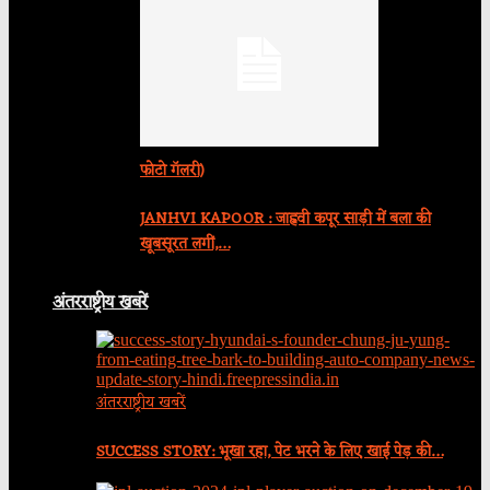
फोटो गॅलरी)
JANHVI KAPOOR : जाह्नवी कपूर साड़ी में बला की
खूबसूरत लगीं,…
अंतरराष्ट्रीय खबरें
अंतरराष्ट्रीय खबरें
SUCCESS STORY: भूखा रहा, पेट भरने के लिए खाई पेड़ की…