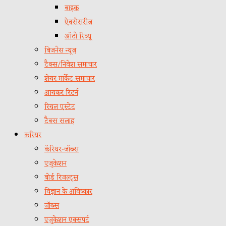
बाइक
ऐक्सेसरीज
ऑटो रिव्यू
बिजनेस न्यूज़
टैक्स/निवेश समाचार
शेयर मार्केट समाचार
आयकर रिटर्न
रियल एस्टेट
टैक्स सलाह
करियर
कॅरियर-जॉब्स
एजुकेशन
बोर्ड रिजल्ट्स
विज्ञान के अविष्कार
जॉब्स
एजुकेशन एक्सपर्ट