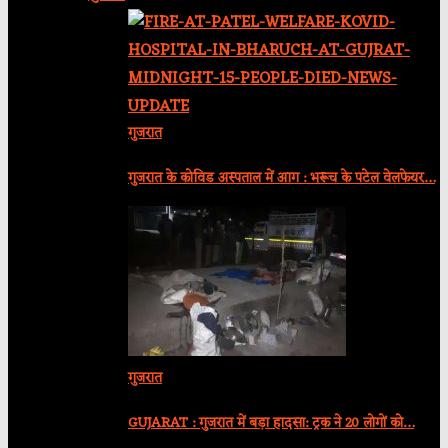
गुजरात
गुजरात के कोविड अस्पताल में आग : भरूच के पटेल वेलफेयर…
गुजरात
GUJARAT : गुजरात में बड़ा हादसा: ट्रक ने 20 लोगों को…