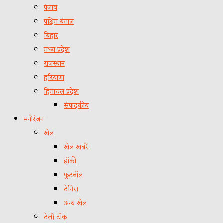
पंजाब
पश्चिम बंगाल
बिहार
मध्य प्रदेश
राजस्थान
हरियाणा
हिमाचल प्रदेश
संपादकीय
मनोरंजन
खेल
खेल खबरें
हॉकी
फुटबॉल
टेनिस
अन्य खेल
टेली टॉक