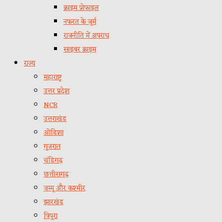
क्राइम प्रोफाइल
नफरत के जुर्म
राजनीति में अपराध
साइबर क्राइम
राज्य
महाराष्ट्र
उत्तर प्रदेश
NCR
उत्तराखंड
ओडिशा
गुजरात
चंडिगढ़
छत्तीसगढ़
जम्मू और कश्मीर
झारखंड
त्रिपुरा