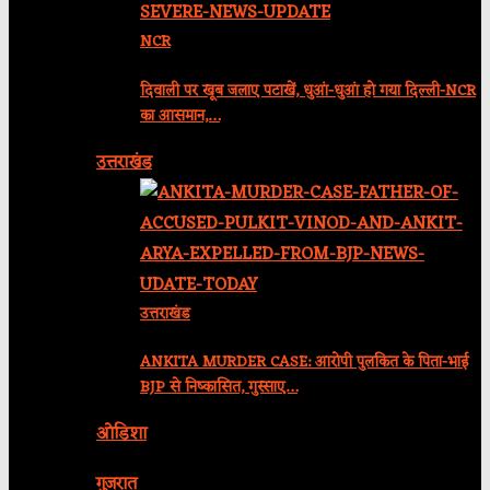
NCR
दिवाली पर खूब जलाए पटाखें, धुआं-धुआं हो गया दिल्ली-NCR
का आसमान,…
उत्तराखंड
उत्तराखंड
ANKITA MURDER CASE: आरोपी पुलकित के पिता-भाई
BJP से निष्कासित, गुस्साए…
ओडिशा
गुजरात