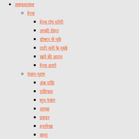
लाइफस्टाइल
हेल्थ
हेल्थ टॉप स्टोरी
अच्छी सेहत
डॉक्टर से पूछें
दादी नानी के नुस्खे
खाने की आदत
हेल्थ अलर्ट
पंचाग-पुराण
अंक राशि
राशिफल
शुभ पंचांग
आस्था
प्रवचन
हस्तरेखा
वास्तु