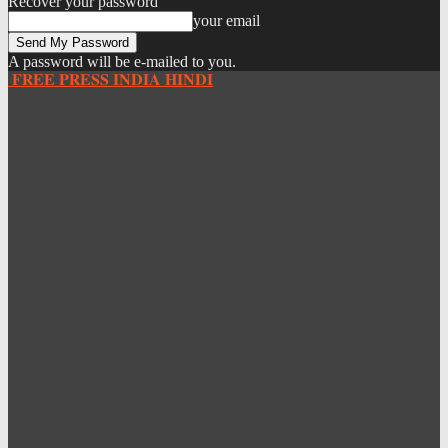
Recover your password
your email
A password will be e-mailed to you.
𝐅𝐑𝐄𝐄 𝐏𝐑𝐄𝐒𝐒 𝐈𝐍𝐃𝐈𝐀 𝐇𝐈𝐍𝐃𝐈