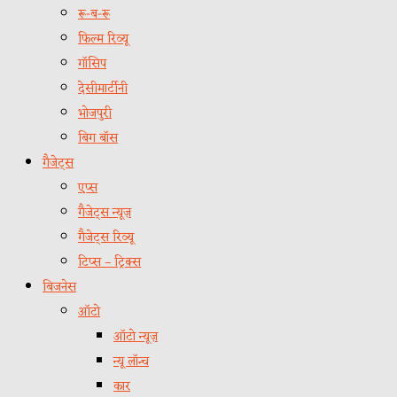
रू-ब-रू
फिल्म रिव्यू
गॉसिप
देसीमार्टीनी
भोजपुरी
बिग बॉस
गैजेट्स
एप्स
गैजेट्स न्यूज़
गैजेट्स रिव्यू
टिप्स – ट्रिक्स
बिजनेस
ऑटो
ऑटो न्यूज़
न्यू लॉन्च
कार