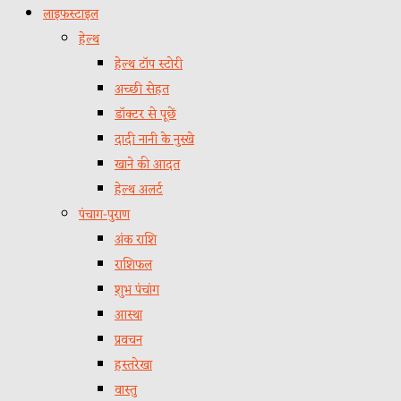
लाइफस्टाइल
हेल्थ
हेल्थ टॉप स्टोरी
अच्छी सेहत
डॉक्टर से पूछें
दादी नानी के नुस्खे
खाने की आदत
हेल्थ अलर्ट
पंचाग-पुराण
अंक राशि
राशिफल
शुभ पंचांग
आस्था
प्रवचन
हस्तरेखा
वास्तु