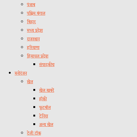
पंजाब
पश्चिम बंगाल
बिहार
मध्य प्रदेश
राजस्थान
हरियाणा
हिमाचल प्रदेश
संपादकीय
मनोरंजन
खेल
खेल खबरें
हॉकी
फुटबॉल
टेनिस
अन्य खेल
टेली टॉक