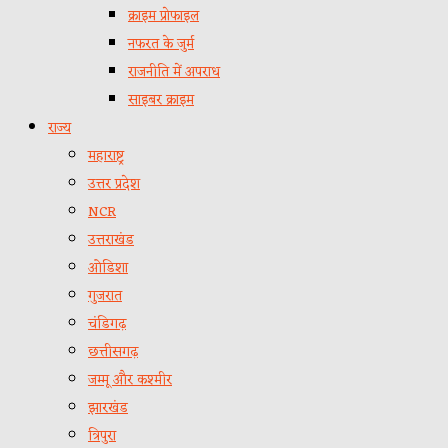
क्राइम प्रोफाइल
नफरत के जुर्म
राजनीति में अपराध
साइबर क्राइम
राज्य
महाराष्ट्र
उत्तर प्रदेश
NCR
उत्तराखंड
ओडिशा
गुजरात
चंडिगढ़
छत्तीसगढ़
जम्मू और कश्मीर
झारखंड
त्रिपुरा