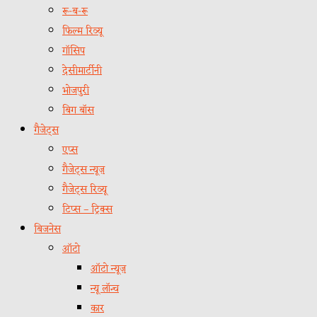
रू-ब-रू
फिल्म रिव्यू
गॉसिप
देसीमार्टीनी
भोजपुरी
बिग बॉस
गैजेट्स
एप्स
गैजेट्स न्यूज़
गैजेट्स रिव्यू
टिप्स – ट्रिक्स
बिजनेस
ऑटो
ऑटो न्यूज़
न्यू लॉन्च
कार