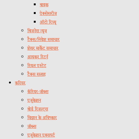
बाइक
ऐक्सेसरीज
ऑटो रिव्यू
बिजनेस न्यूज़
टैक्स/निवेश समाचार
शेयर मार्केट समाचार
आयकर रिटर्न
रियल एस्टेट
टैक्स सलाह
करियर
कॅरियर-जॉब्स
एजुकेशन
बोर्ड रिजल्ट्स
विज्ञान के अविष्कार
जॉब्स
एजुकेशन एक्सपर्ट