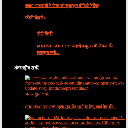
क्यारा आडवाणी ने पोस्ट की खूबसूरत वीडियो देखिए
फोटो गॅलरी)
फोटो गॅलरी)
JANHVI KAPOOR : जाह्नवी कपूर साड़ी में बला की
खूबसूरत लगीं,…
अंतरराष्ट्रीय खबरें
अंतरराष्ट्रीय खबरें
SUCCESS STORY: भूखा रहा, पेट भरने के लिए खाई पेड़ की…