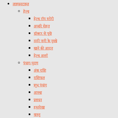
लाइफस्टाइल
हेल्थ
हेल्थ टॉप स्टोरी
अच्छी सेहत
डॉक्टर से पूछें
दादी नानी के नुस्खे
खाने की आदत
हेल्थ अलर्ट
पंचाग-पुराण
अंक राशि
राशिफल
शुभ पंचांग
आस्था
प्रवचन
हस्तरेखा
वास्तु