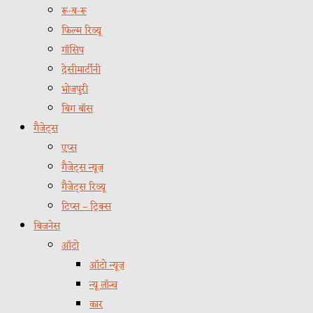
रू-ब-रू
फिल्म रिव्यू
गॉसिप
देसीमार्टीनी
भोजपुरी
बिग बॉस
गैजेट्स
एप्स
गैजेट्स न्यूज़
गैजेट्स रिव्यू
टिप्स – ट्रिक्स
बिजनेस
ऑटो
ऑटो न्यूज़
न्यू लॉन्च
कार