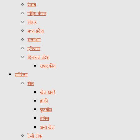
पंजाब
पश्चिम बंगाल
बिहार
मध्य प्रदेश
राजस्थान
हरियाणा
हिमाचल प्रदेश
संपादकीय
मनोरंजन
खेल
खेल खबरें
हॉकी
फुटबॉल
टेनिस
अन्य खेल
टेली टॉक