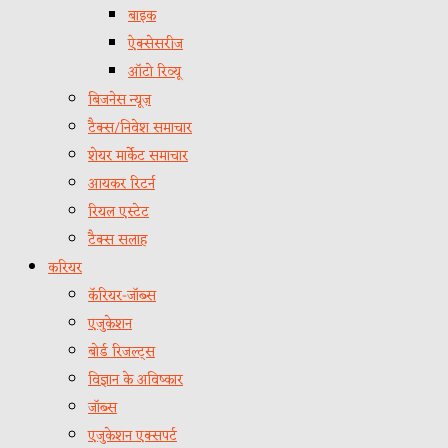
बाइक
ऐक्सेसरीज
ऑटो रिव्यू
बिजनेस न्यूज़
टैक्स/निवेश समाचार
शेयर मार्केट समाचार
आयकर रिटर्न
रियल एस्टेट
टैक्स सलाह
करियर
कॅरियर-जॉब्स
एजुकेशन
बोर्ड रिजल्ट्स
विज्ञान के अविष्कार
जॉब्स
एजुकेशन एक्सपर्ट