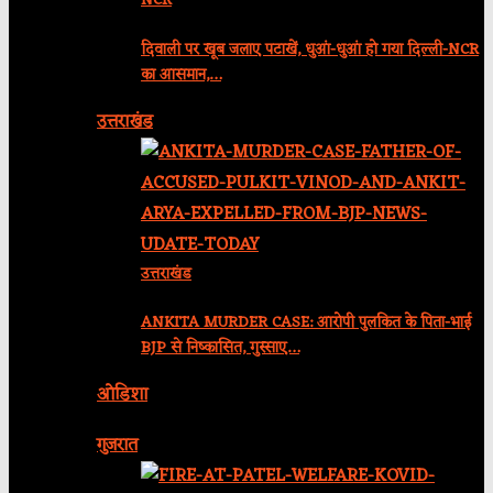
NCR
दिवाली पर खूब जलाए पटाखें, धुआं-धुआं हो गया दिल्ली-NCR
का आसमान,…
उत्तराखंड
उत्तराखंड
ANKITA MURDER CASE: आरोपी पुलकित के पिता-भाई
BJP से निष्कासित, गुस्साए…
ओडिशा
गुजरात