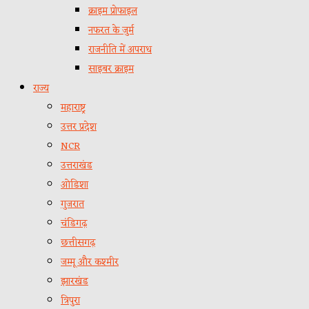
क्राइम प्रोफाइल
नफरत के जुर्म
राजनीति में अपराध
साइबर क्राइम
राज्य
महाराष्ट्र
उत्तर प्रदेश
NCR
उत्तराखंड
ओडिशा
गुजरात
चंडिगढ़
छत्तीसगढ़
जम्मू और कश्मीर
झारखंड
त्रिपुरा