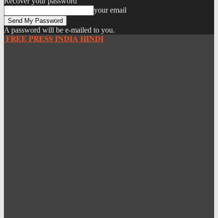
Recover your password
your email
A password will be e-mailed to you.
𝐅𝐑𝐄𝐄 𝐏𝐑𝐄𝐒𝐒 𝐈𝐍𝐃𝐈𝐀 𝐇𝐈𝐍𝐃𝐈