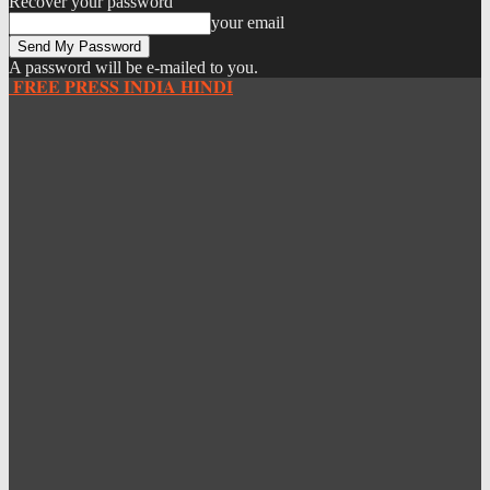
Recover your password
your email
A password will be e-mailed to you.
𝐅𝐑𝐄𝐄 𝐏𝐑𝐄𝐒𝐒 𝐈𝐍𝐃𝐈𝐀 𝐇𝐈𝐍𝐃𝐈