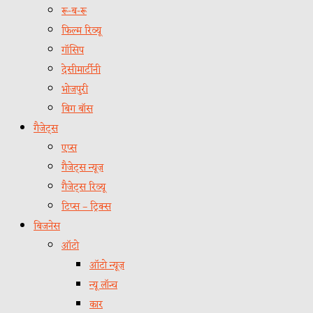
रू-ब-रू
फिल्म रिव्यू
गॉसिप
देसीमार्टीनी
भोजपुरी
बिग बॉस
गैजेट्स
एप्स
गैजेट्स न्यूज़
गैजेट्स रिव्यू
टिप्स – ट्रिक्स
बिजनेस
ऑटो
ऑटो न्यूज़
न्यू लॉन्च
कार