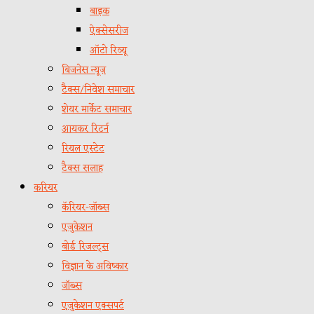
बाइक
ऐक्सेसरीज
ऑटो रिव्यू
बिजनेस न्यूज़
टैक्स/निवेश समाचार
शेयर मार्केट समाचार
आयकर रिटर्न
रियल एस्टेट
टैक्स सलाह
करियर
कॅरियर-जॉब्स
एजुकेशन
बोर्ड रिजल्ट्स
विज्ञान के अविष्कार
जॉब्स
एजुकेशन एक्सपर्ट