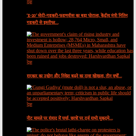
देश
‘E-20’ मोदी-गडकरी-फडणवीस का बड़ा घोटाला, केंद्रीय मंत्री नितिन
गडकरी से इस्तीफा…
देश
सरकार का उद्योग और निवेश बढ़ने का दावा खोखला, तीन वर्षों…
देश
नीट मामले पर संसद में चर्चा, छात्रों पर दर्ज सभी मुकदमे…