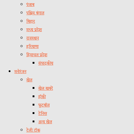
पंजाब
पश्चिम बंगाल
बिहार
मध्य प्रदेश
राजस्थान
हरियाणा
हिमाचल प्रदेश
संपादकीय
मनोरंजन
खेल
खेल खबरें
हॉकी
फुटबॉल
टेनिस
अन्य खेल
टेली टॉक