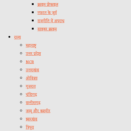
क्राइम प्रोफाइल
नफरत के जुर्म
राजनीति में अपराध
साइबर क्राइम
राज्य
महाराष्ट्र
उत्तर प्रदेश
NCR
उत्तराखंड
ओडिशा
गुजरात
चंडिगढ़
छत्तीसगढ़
जम्मू और कश्मीर
झारखंड
त्रिपुरा