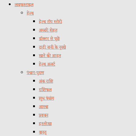
लाइफस्टाइल
हेल्थ
हेल्थ टॉप स्टोरी
अच्छी सेहत
डॉक्टर से पूछें
दादी नानी के नुस्खे
खाने की आदत
हेल्थ अलर्ट
पंचाग-पुराण
अंक राशि
राशिफल
शुभ पंचांग
आस्था
प्रवचन
हस्तरेखा
वास्तु