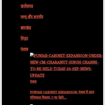
छत्तीसगढ़
जम्मू और कश्मीर
झारखंड
त्रिपुरा
पंजाब
पंजाब
PUNJAB CABINET EXPANSION: पंजाब में आज
मंत्रिमंडल विस्तार, 7 नए चेहरे…