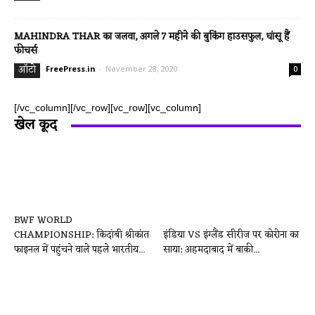
MAHINDRA THAR का जलवा, अगले 7 महीने की बुकिंग हाउसफुल, धांसू हैं
फीचर्स
ऑटो
FreePress.in
-
November 28, 2020
0
[/vc_column][/vc_row][vc_row][vc_column]
खेल कूद
BWF WORLD
CHAMPIONSHIP: किदांबी श्रीकांत
इंडिया VS इंग्लैंड सीरीज पर कोरोना का
फाइनल में पहुंचने वाले पहले भारतीय...
साया: अहमदाबाद में बाकी...