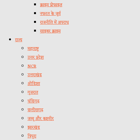
क्राइम प्रोफाइल
नफरत के जुर्म
राजनीति में अपराध
साइबर क्राइम
राज्य
महाराष्ट्र
उत्तर प्रदेश
NCR
उत्तराखंड
ओडिशा
गुजरात
चंडिगढ़
छत्तीसगढ़
जम्मू और कश्मीर
झारखंड
त्रिपुरा