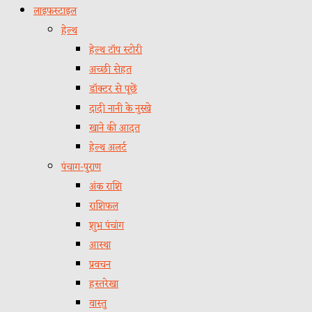
लाइफस्टाइल
हेल्थ
हेल्थ टॉप स्टोरी
अच्छी सेहत
डॉक्टर से पूछें
दादी नानी के नुस्खे
खाने की आदत
हेल्थ अलर्ट
पंचाग-पुराण
अंक राशि
राशिफल
शुभ पंचांग
आस्था
प्रवचन
हस्तरेखा
वास्तु