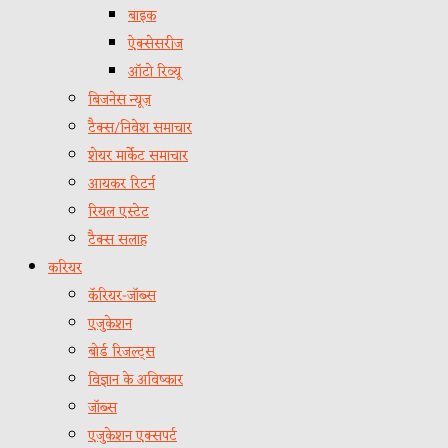
बाइक
ऐक्सेसरीज
ऑटो रिव्यू
बिजनेस न्यूज़
टैक्स/निवेश समाचार
शेयर मार्केट समाचार
आयकर रिटर्न
रियल एस्टेट
टैक्स सलाह
करियर
कॅरियर-जॉब्स
एजुकेशन
बोर्ड रिजल्ट्स
विज्ञान के अविष्कार
जॉब्स
एजुकेशन एक्सपर्ट