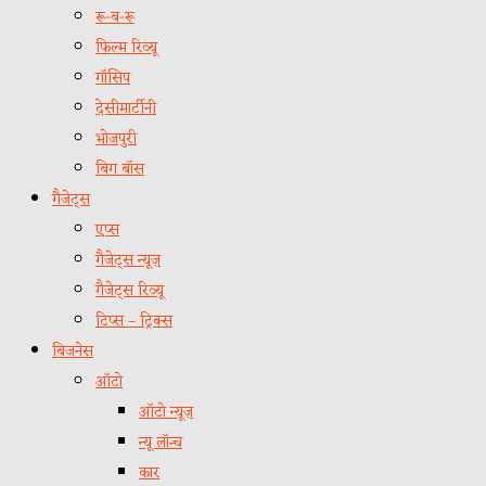
रू-ब-रू
फिल्म रिव्यू
गॉसिप
देसीमार्टीनी
भोजपुरी
बिग बॉस
गैजेट्स
एप्स
गैजेट्स न्यूज़
गैजेट्स रिव्यू
टिप्स – ट्रिक्स
बिजनेस
ऑटो
ऑटो न्यूज़
न्यू लॉन्च
कार