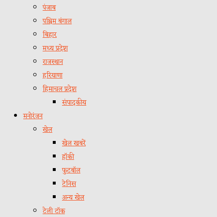
पंजाब
पश्चिम बंगाल
बिहार
मध्य प्रदेश
राजस्थान
हरियाणा
हिमाचल प्रदेश
संपादकीय
मनोरंजन
खेल
खेल खबरें
हॉकी
फुटबॉल
टेनिस
अन्य खेल
टेली टॉक