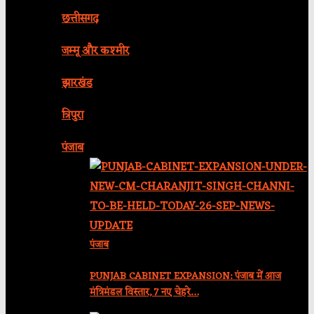
छत्तीसगढ़
जम्मू और कश्मीर
झारखंड
त्रिपुरा
पंजाब
पंजाब
PUNJAB CABINET EXPANSION: पंजाब में आज
मंत्रिमंडल विस्तार, 7 नए चेहरे…