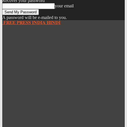
Recover your password
your email
A password will be e-mailed to you.
𝐅𝐑𝐄𝐄 𝐏𝐑𝐄𝐒𝐒 𝐈𝐍𝐃𝐈𝐀 𝐇𝐈𝐍𝐃𝐈