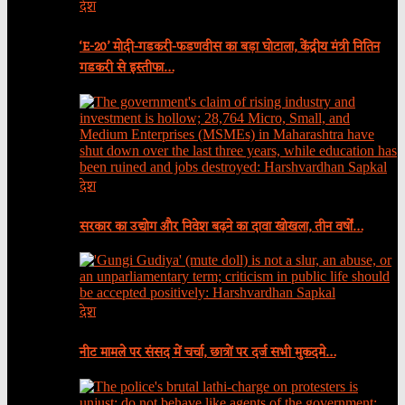
देश
‘E-20’ मोदी-गडकरी-फडणवीस का बड़ा घोटाला, केंद्रीय मंत्री नितिन
गडकरी से इस्तीफा…
देश
सरकार का उद्योग और निवेश बढ़ने का दावा खोखला, तीन वर्षों…
देश
नीट मामले पर संसद में चर्चा, छात्रों पर दर्ज सभी मुकदमे…