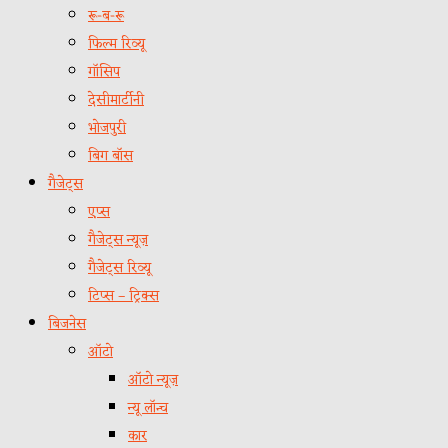
रू-ब-रू
फिल्म रिव्यू
गॉसिप
देसीमार्टीनी
भोजपुरी
बिग बॉस
गैजेट्स
एप्स
गैजेट्स न्यूज़
गैजेट्स रिव्यू
टिप्स – ट्रिक्स
बिजनेस
ऑटो
ऑटो न्यूज़
न्यू लॉन्च
कार