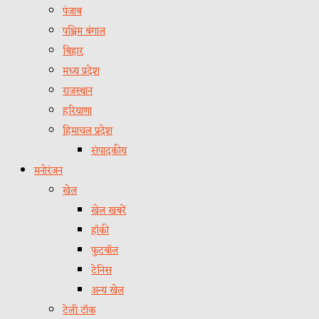
पंजाब
पश्चिम बंगाल
बिहार
मध्य प्रदेश
राजस्थान
हरियाणा
हिमाचल प्रदेश
संपादकीय
मनोरंजन
खेल
खेल खबरें
हॉकी
फुटबॉल
टेनिस
अन्य खेल
टेली टॉक