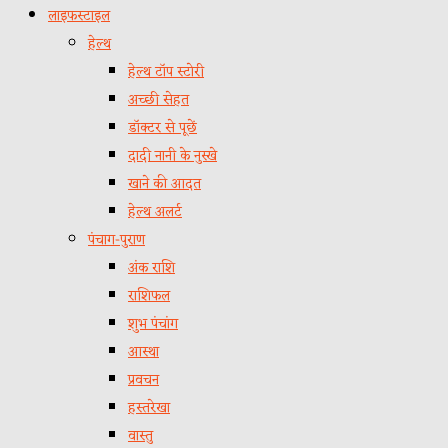
लाइफस्टाइल
हेल्थ
हेल्थ टॉप स्टोरी
अच्छी सेहत
डॉक्टर से पूछें
दादी नानी के नुस्खे
खाने की आदत
हेल्थ अलर्ट
पंचाग-पुराण
अंक राशि
राशिफल
शुभ पंचांग
आस्था
प्रवचन
हस्तरेखा
वास्तु