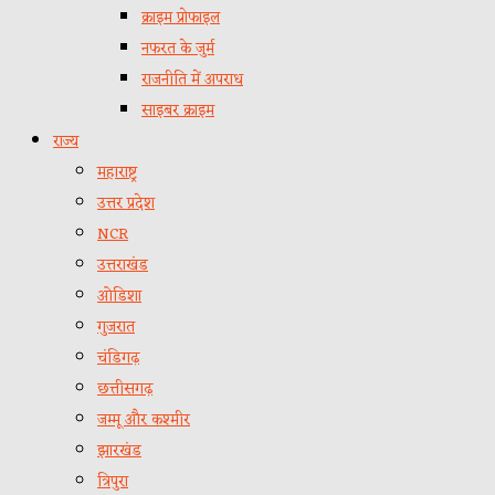
क्राइम प्रोफाइल
नफरत के जुर्म
राजनीति में अपराध
साइबर क्राइम
राज्य
महाराष्ट्र
उत्तर प्रदेश
NCR
उत्तराखंड
ओडिशा
गुजरात
चंडिगढ़
छत्तीसगढ़
जम्मू और कश्मीर
झारखंड
त्रिपुरा