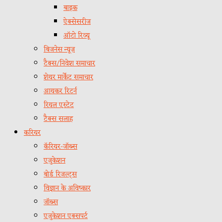
बाइक
ऐक्सेसरीज
ऑटो रिव्यू
बिजनेस न्यूज़
टैक्स/निवेश समाचार
शेयर मार्केट समाचार
आयकर रिटर्न
रियल एस्टेट
टैक्स सलाह
करियर
कॅरियर-जॉब्स
एजुकेशन
बोर्ड रिजल्ट्स
विज्ञान के अविष्कार
जॉब्स
एजुकेशन एक्सपर्ट