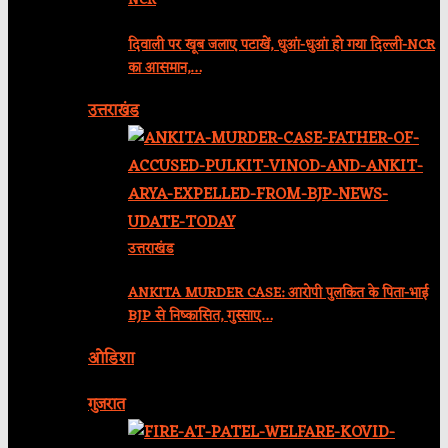
NCR
दिवाली पर खूब जलाए पटाखें, धुआं-धुआं हो गया दिल्ली-NCR
का आसमान,…
उत्तराखंड
उत्तराखंड
ANKITA MURDER CASE: आरोपी पुलकित के पिता-भाई
BJP से निष्कासित, गुस्साए…
ओडिशा
गुजरात