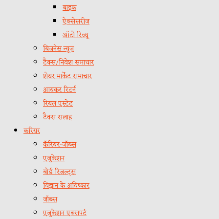
बाइक
ऐक्सेसरीज
ऑटो रिव्यू
बिजनेस न्यूज़
टैक्स/निवेश समाचार
शेयर मार्केट समाचार
आयकर रिटर्न
रियल एस्टेट
टैक्स सलाह
करियर
कॅरियर-जॉब्स
एजुकेशन
बोर्ड रिजल्ट्स
विज्ञान के अविष्कार
जॉब्स
एजुकेशन एक्सपर्ट