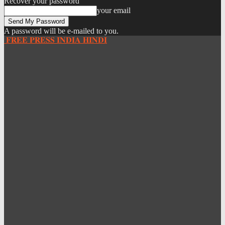
Recover your password
your email
A password will be e-mailed to you.
𝐅𝐑𝐄𝐄 𝐏𝐑𝐄𝐒𝐒 𝐈𝐍𝐃𝐈𝐀 𝐇𝐈𝐍𝐃𝐈