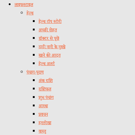
लाइफस्टाइल
हेल्थ
हेल्थ टॉप स्टोरी
अच्छी सेहत
डॉक्टर से पूछें
दादी नानी के नुस्खे
खाने की आदत
हेल्थ अलर्ट
पंचाग-पुराण
अंक राशि
राशिफल
शुभ पंचांग
आस्था
प्रवचन
हस्तरेखा
वास्तु