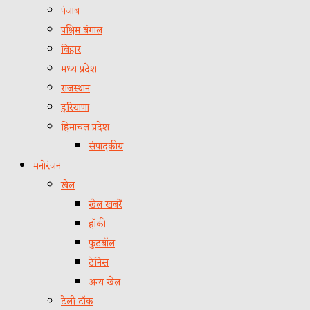
पंजाब
पश्चिम बंगाल
बिहार
मध्य प्रदेश
राजस्थान
हरियाणा
हिमाचल प्रदेश
संपादकीय
मनोरंजन
खेल
खेल खबरें
हॉकी
फुटबॉल
टेनिस
अन्य खेल
टेली टॉक