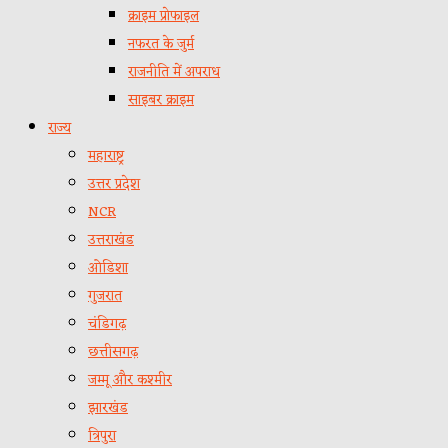
क्राइम प्रोफाइल
नफरत के जुर्म
राजनीति में अपराध
साइबर क्राइम
राज्य
महाराष्ट्र
उत्तर प्रदेश
NCR
उत्तराखंड
ओडिशा
गुजरात
चंडिगढ़
छत्तीसगढ़
जम्मू और कश्मीर
झारखंड
त्रिपुरा