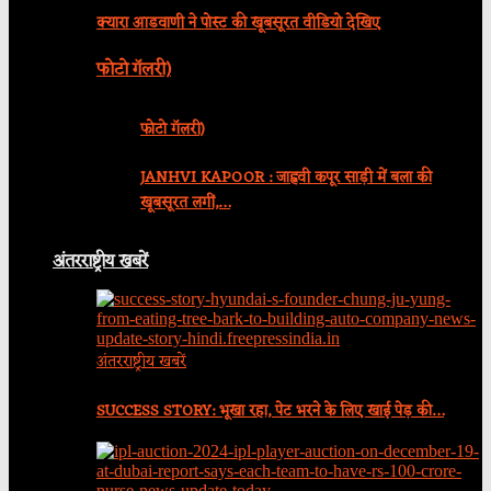
क्यारा आडवाणी ने पोस्ट की खूबसूरत वीडियो देखिए
फोटो गॅलरी)
फोटो गॅलरी)
JANHVI KAPOOR : जाह्नवी कपूर साड़ी में बला की
खूबसूरत लगीं,…
अंतरराष्ट्रीय खबरें
अंतरराष्ट्रीय खबरें
SUCCESS STORY: भूखा रहा, पेट भरने के लिए खाई पेड़ की…