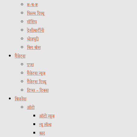
रू-ब-रू
फिल्म रिव्यू
गॉसिप
देसीमार्टीनी
भोजपुरी
बिग बॉस
गैजेट्स
एप्स
गैजेट्स न्यूज़
गैजेट्स रिव्यू
टिप्स – ट्रिक्स
बिजनेस
ऑटो
ऑटो न्यूज़
न्यू लॉन्च
कार