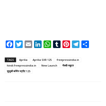
Facebook
Twitter
Email
LinkedIn
WhatsApp
Tumblr
Pinterest
Telegr
Shar
TAGS
Aprilia
Aprilia SXR 125
freepressindia.in
hindi.freepressindia.in
New Launch
मैक्सी-स्कूटर
सुजुकी बर्गमैन स्ट्रीट 125