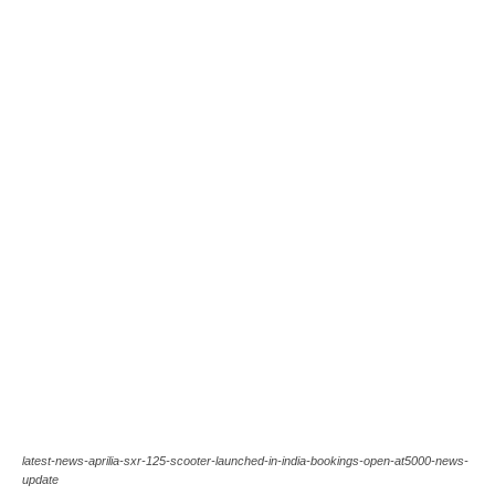
latest-news-aprilia-sxr-125-scooter-launched-in-india-bookings-open-at5000-news-
update