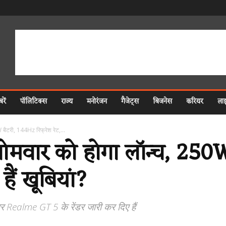
रें
पॉलिटिक्स
राज्य
मनोरंजन
गैजेट्स
बिजनेस
करियर
ला
ैटरी, 144Hz रिफ्रेश रेट,...
वार को होगा लॉन्च, 250W
हैं खूबियां?
ealme GT 5 के रेंडर जारी कर दिए हैं