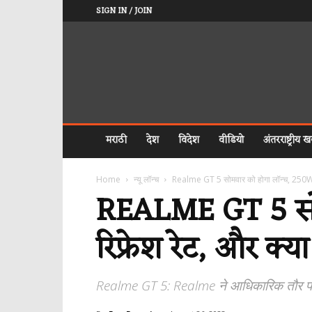
SIGN IN / JOIN
𝐅𝐑𝐄𝐄
𝐏𝐑𝐄𝐒𝐒
𝐈𝐍𝐃𝐈𝐀
𝐇𝐈𝐍𝐃𝐈
मराठी
देश
विदेश
वीडियो
अंतरराष्ट्रीय खब
Home
न्यू लॉन्च
Realme GT 5 सोमवार को होगा लॉन्च, 250W ब
REALME GT 5 सोम
रिफ्रेश रेट, और क्या 
Realme GT 5: Realme ने आधिकारिक तौर पर R