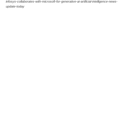
infosys-collaborates-with-microsoft-for-generative-ai-artificial-intelligence-news-
update-today