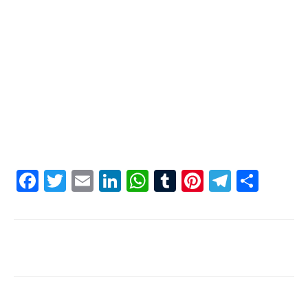
Facebook
Twitter
Email
LinkedIn
WhatsApp
Tumblr
Pinterest
Telegr
Shar