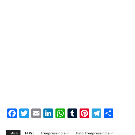
Facebook
Twitter
Email
LinkedIn
WhatsApp
Tumblr
Pinterest
Telegr
Shar
TAGS
14 Pro
freepressindia.in
hindi.freepressindia.in