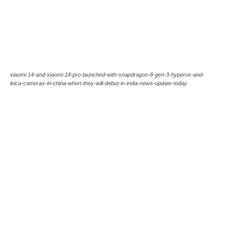
xiaomi-14-and-xiaomi-14-pro-launched-with-snapdragon-8-gen-3-hyperos-and-
leica-cameras-in-china-when-they-will-debut-in-india-news-update-today