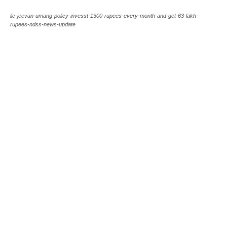
lic-jeevan-umang-policy-invesst-1300-rupees-every-month-and-get-63-lakh-
rupees-ndss-news-update