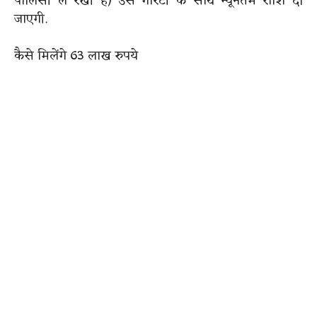
पॉलिसी ले रखी है) उसे गारंटी के साथ न्यूनतम राशि दी
जाएगी.
कैसे मिलेंगे 63 लाख रुपये