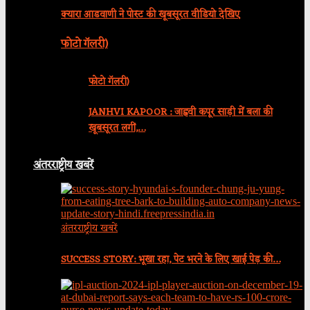
क्यारा आडवाणी ने पोस्ट की खूबसूरत वीडियो देखिए
फोटो गॅलरी)
फोटो गॅलरी)
JANHVI KAPOOR : जाह्नवी कपूर साड़ी में बला की
खूबसूरत लगीं,…
अंतरराष्ट्रीय खबरें
अंतरराष्ट्रीय खबरें
SUCCESS STORY: भूखा रहा, पेट भरने के लिए खाई पेड़ की…