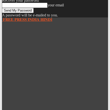
Recover your password
your email
A password will be e-mailed to you.
𝐅𝐑𝐄𝐄 𝐏𝐑𝐄𝐒𝐒 𝐈𝐍𝐃𝐈𝐀 𝐇𝐈𝐍𝐃𝐈