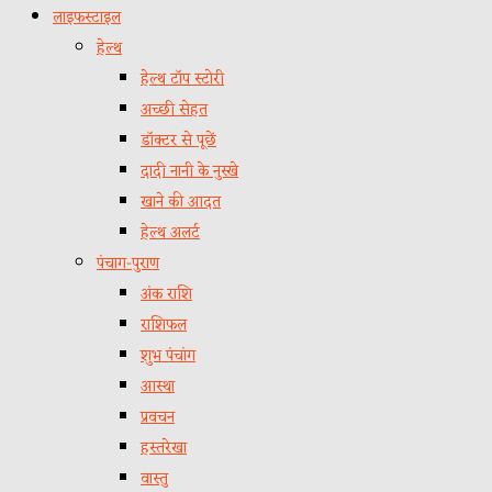
लाइफस्टाइल
हेल्थ
हेल्थ टॉप स्टोरी
अच्छी सेहत
डॉक्टर से पूछें
दादी नानी के नुस्खे
खाने की आदत
हेल्थ अलर्ट
पंचाग-पुराण
अंक राशि
राशिफल
शुभ पंचांग
आस्था
प्रवचन
हस्तरेखा
वास्तु