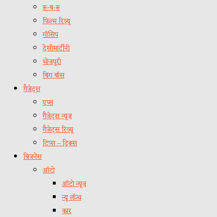
रू-ब-रू
फिल्म रिव्यू
गॉसिप
देसीमार्टीनी
भोजपुरी
बिग बॉस
गैजेट्स
एप्स
गैजेट्स न्यूज़
गैजेट्स रिव्यू
टिप्स – ट्रिक्स
बिजनेस
ऑटो
ऑटो न्यूज़
न्यू लॉन्च
कार