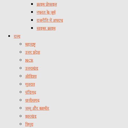
क्राइम प्रोफाइल
नफरत के जुर्म
राजनीति में अपराध
साइबर क्राइम
राज्य
महाराष्ट्र
उत्तर प्रदेश
NCR
उत्तराखंड
ओडिशा
गुजरात
चंडिगढ़
छत्तीसगढ़
जम्मू और कश्मीर
झारखंड
त्रिपुरा