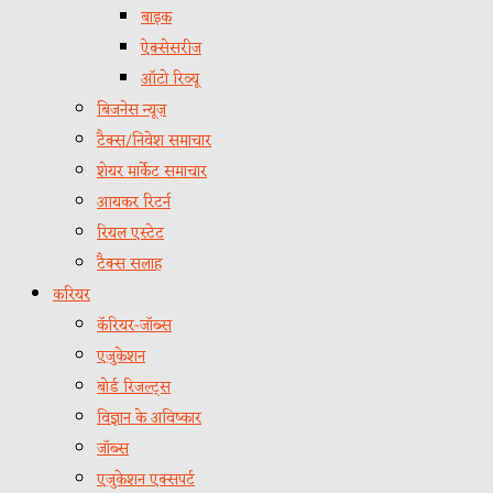
बाइक
ऐक्सेसरीज
ऑटो रिव्यू
बिजनेस न्यूज़
टैक्स/निवेश समाचार
शेयर मार्केट समाचार
आयकर रिटर्न
रियल एस्टेट
टैक्स सलाह
करियर
कॅरियर-जॉब्स
एजुकेशन
बोर्ड रिजल्ट्स
विज्ञान के अविष्कार
जॉब्स
एजुकेशन एक्सपर्ट