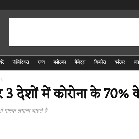
रें
पॉलिटिक्स
राज्य
मनोरंजन
गैजेट्स
बिजनेस
करियर
ला
़े
 3 देशों में कोरोना के 70% क
ी मास्क लगाना चाहते हैं