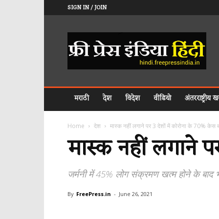
SIGN IN / JOIN
𝐅𝐑𝐄𝐄
𝐏𝐑𝐄𝐒𝐒
𝐈𝐍𝐃𝐈𝐀
𝐇𝐈𝐍𝐃𝐈
मराठी
देश
विदेश
वीडियो
अंतरराष्ट्रीय खब
Home
देश
मास्क नहीं लगाने पर 3 देशों में कोरोना के 70% केस बढ
मास्क नहीं लगाने पर
जर्मनी में 45% लोग संक्रमण खत्म होने के बाद भ
By
FreePress.in
-
June 26, 2021