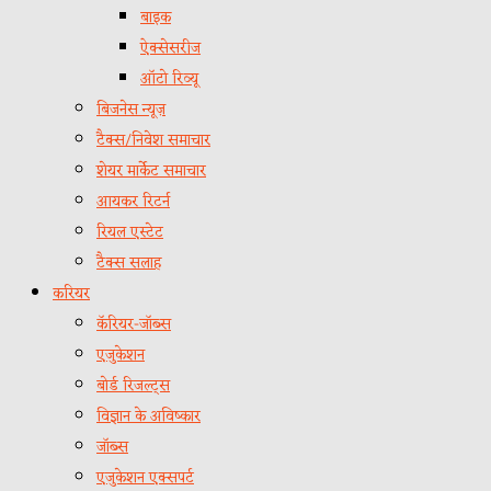
बाइक
ऐक्सेसरीज
ऑटो रिव्यू
बिजनेस न्यूज़
टैक्स/निवेश समाचार
शेयर मार्केट समाचार
आयकर रिटर्न
रियल एस्टेट
टैक्स सलाह
करियर
कॅरियर-जॉब्स
एजुकेशन
बोर्ड रिजल्ट्स
विज्ञान के अविष्कार
जॉब्स
एजुकेशन एक्सपर्ट