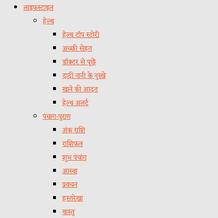
लाइफस्टाइल
हेल्थ
हेल्थ टॉप स्टोरी
अच्छी सेहत
डॉक्टर से पूछें
दादी नानी के नुस्खे
खाने की आदत
हेल्थ अलर्ट
पंचाग-पुराण
अंक राशि
राशिफल
शुभ पंचांग
आस्था
प्रवचन
हस्तरेखा
वास्तु