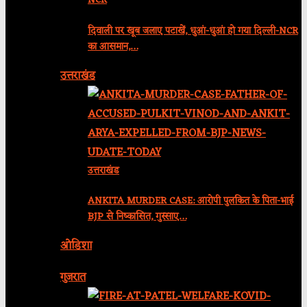
NCR
दिवाली पर खूब जलाए पटाखें, धुआं-धुआं हो गया दिल्ली-NCR
का आसमान,…
उत्तराखंड
उत्तराखंड
ANKITA MURDER CASE: आरोपी पुलकित के पिता-भाई
BJP से निष्कासित, गुस्साए…
ओडिशा
गुजरात