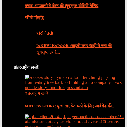
क्यारा आडवाणी ने पोस्ट की खूबसूरत वीडियो देखिए
फोटो गॅलरी)
फोटो गॅलरी)
JANHVI KAPOOR : जाह्नवी कपूर साड़ी में बला की
खूबसूरत लगीं,…
अंतरराष्ट्रीय खबरें
अंतरराष्ट्रीय खबरें
SUCCESS STORY: भूखा रहा, पेट भरने के लिए खाई पेड़ की…