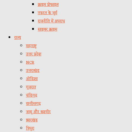
क्राइम प्रोफाइल
नफरत के जुर्म
राजनीति में अपराध
साइबर क्राइम
राज्य
महाराष्ट्र
उत्तर प्रदेश
NCR
उत्तराखंड
ओडिशा
गुजरात
चंडिगढ़
छत्तीसगढ़
जम्मू और कश्मीर
झारखंड
त्रिपुरा