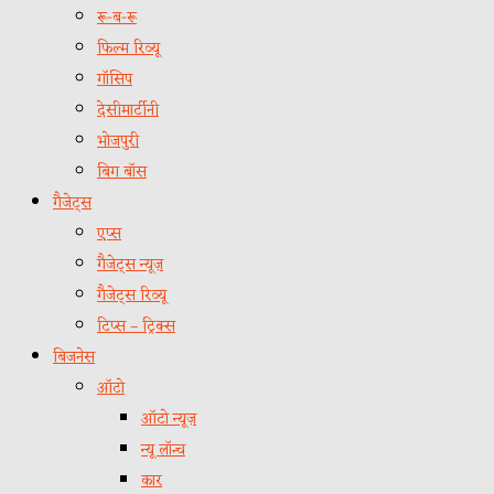
रू-ब-रू
फिल्म रिव्यू
गॉसिप
देसीमार्टीनी
भोजपुरी
बिग बॉस
गैजेट्स
एप्स
गैजेट्स न्यूज़
गैजेट्स रिव्यू
टिप्स – ट्रिक्स
बिजनेस
ऑटो
ऑटो न्यूज़
न्यू लॉन्च
कार