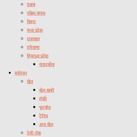
पंजाब
पश्चिम बंगाल
बिहार
मध्य प्रदेश
राजस्थान
हरियाणा
हिमाचल प्रदेश
संपादकीय
मनोरंजन
खेल
खेल खबरें
हॉकी
फुटबॉल
टेनिस
अन्य खेल
टेली टॉक