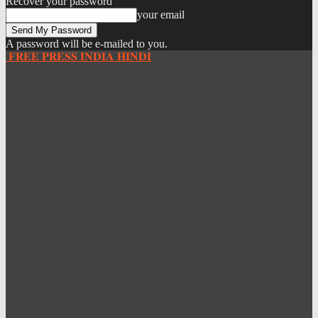
Recover your password
your email
A password will be e-mailed to you.
𝐅𝐑𝐄𝐄 𝐏𝐑𝐄𝐒𝐒 𝐈𝐍𝐃𝐈𝐀 𝐇𝐈𝐍𝐃𝐈