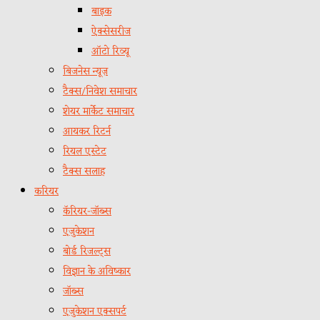
बाइक
ऐक्सेसरीज
ऑटो रिव्यू
बिजनेस न्यूज़
टैक्स/निवेश समाचार
शेयर मार्केट समाचार
आयकर रिटर्न
रियल एस्टेट
टैक्स सलाह
करियर
कॅरियर-जॉब्स
एजुकेशन
बोर्ड रिजल्ट्स
विज्ञान के अविष्कार
जॉब्स
एजुकेशन एक्सपर्ट