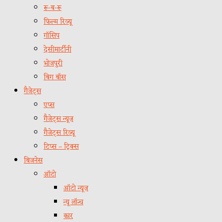
रू-ब-रू
फिल्म रिव्यू
गॉसिप
देसीमार्टीनी
भोजपुरी
बिग बॉस
गैजेट्स
एप्स
गैजेट्स न्यूज़
गैजेट्स रिव्यू
टिप्स – ट्रिक्स
बिजनेस
ऑटो
ऑटो न्यूज़
न्यू लॉन्च
कार