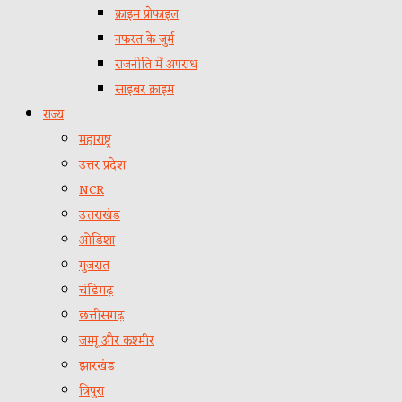
क्राइम प्रोफाइल
नफरत के जुर्म
राजनीति में अपराध
साइबर क्राइम
राज्य
महाराष्ट्र
उत्तर प्रदेश
NCR
उत्तराखंड
ओडिशा
गुजरात
चंडिगढ़
छत्तीसगढ़
जम्मू और कश्मीर
झारखंड
त्रिपुरा