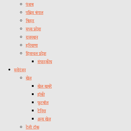
पंजाब
पश्चिम बंगाल
बिहार
मध्य प्रदेश
राजस्थान
हरियाणा
हिमाचल प्रदेश
संपादकीय
मनोरंजन
खेल
खेल खबरें
हॉकी
फुटबॉल
टेनिस
अन्य खेल
टेली टॉक