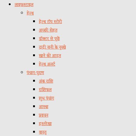
लाइफस्टाइल
हेल्थ
हेल्थ टॉप स्टोरी
अच्छी सेहत
डॉक्टर से पूछें
दादी नानी के नुस्खे
खाने की आदत
हेल्थ अलर्ट
पंचाग-पुराण
अंक राशि
राशिफल
शुभ पंचांग
आस्था
प्रवचन
हस्तरेखा
वास्तु