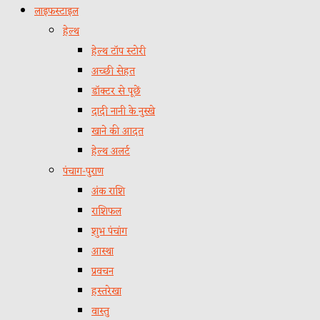
लाइफस्टाइल
हेल्थ
हेल्थ टॉप स्टोरी
अच्छी सेहत
डॉक्टर से पूछें
दादी नानी के नुस्खे
खाने की आदत
हेल्थ अलर्ट
पंचाग-पुराण
अंक राशि
राशिफल
शुभ पंचांग
आस्था
प्रवचन
हस्तरेखा
वास्तु