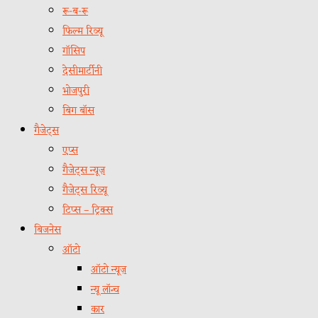
रू-ब-रू
फिल्म रिव्यू
गॉसिप
देसीमार्टीनी
भोजपुरी
बिग बॉस
गैजेट्स
एप्स
गैजेट्स न्यूज़
गैजेट्स रिव्यू
टिप्स – ट्रिक्स
बिजनेस
ऑटो
ऑटो न्यूज़
न्यू लॉन्च
कार