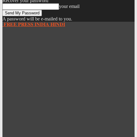
Recover your password
your email
A password will be e-mailed to you.
𝐅𝐑𝐄𝐄 𝐏𝐑𝐄𝐒𝐒 𝐈𝐍𝐃𝐈𝐀 𝐇𝐈𝐍𝐃𝐈