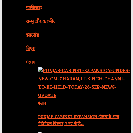
छत्तीसगढ़
जम्मू और कश्मीर
झारखंड
त्रिपुरा
पंजाब
पंजाब
PUNJAB CABINET EXPANSION: पंजाब में आज
मंत्रिमंडल विस्तार, 7 नए चेहरे…