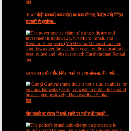
देश
‘E-20’ मोदी-गडकरी-फडणवीस का बड़ा घोटाला, केंद्रीय मंत्री नितिन
गडकरी से इस्तीफा…
देश
सरकार का उद्योग और निवेश बढ़ने का दावा खोखला, तीन वर्षों…
देश
नीट मामले पर संसद में चर्चा, छात्रों पर दर्ज सभी मुकदमे…