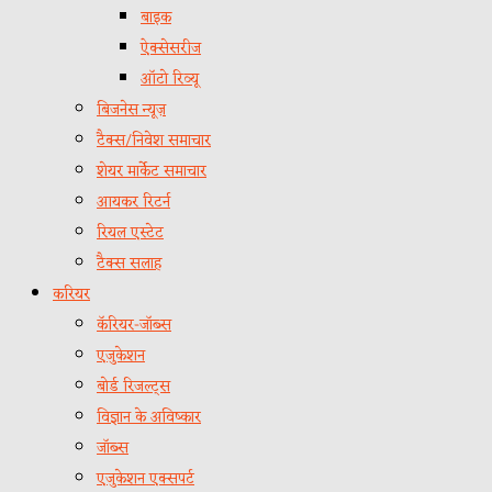
बाइक
ऐक्सेसरीज
ऑटो रिव्यू
बिजनेस न्यूज़
टैक्स/निवेश समाचार
शेयर मार्केट समाचार
आयकर रिटर्न
रियल एस्टेट
टैक्स सलाह
करियर
कॅरियर-जॉब्स
एजुकेशन
बोर्ड रिजल्ट्स
विज्ञान के अविष्कार
जॉब्स
एजुकेशन एक्सपर्ट