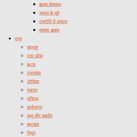
क्राइम प्रोफाइल
नफरत के जुर्म
राजनीति में अपराध
साइबर क्राइम
राज्य
महाराष्ट्र
उत्तर प्रदेश
NCR
उत्तराखंड
ओडिशा
गुजरात
चंडिगढ़
छत्तीसगढ़
जम्मू और कश्मीर
झारखंड
त्रिपुरा