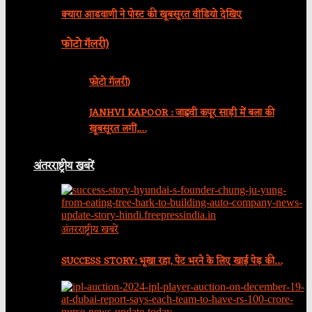
क्यारा आडवाणी ने पोस्ट की खूबसूरत वीडियो देखिए
फोटो गॅलरी)
फोटो गॅलरी)
JANHVI KAPOOR : जाह्नवी कपूर साड़ी में बला की
खूबसूरत लगीं,…
अंतरराष्ट्रीय खबरें
अंतरराष्ट्रीय खबरें
SUCCESS STORY: भूखा रहा, पेट भरने के लिए खाई पेड़ की…