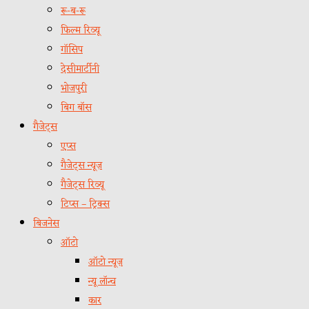
रू-ब-रू
फिल्म रिव्यू
गॉसिप
देसीमार्टीनी
भोजपुरी
बिग बॉस
गैजेट्स
एप्स
गैजेट्स न्यूज़
गैजेट्स रिव्यू
टिप्स – ट्रिक्स
बिजनेस
ऑटो
ऑटो न्यूज़
न्यू लॉन्च
कार