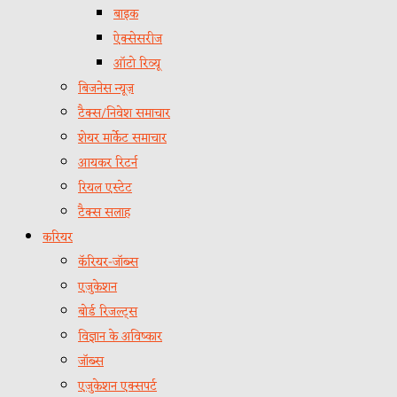
बाइक
ऐक्सेसरीज
ऑटो रिव्यू
बिजनेस न्यूज़
टैक्स/निवेश समाचार
शेयर मार्केट समाचार
आयकर रिटर्न
रियल एस्टेट
टैक्स सलाह
करियर
कॅरियर-जॉब्स
एजुकेशन
बोर्ड रिजल्ट्स
विज्ञान के अविष्कार
जॉब्स
एजुकेशन एक्सपर्ट