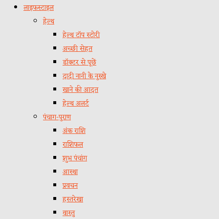
लाइफस्टाइल
हेल्थ
हेल्थ टॉप स्टोरी
अच्छी सेहत
डॉक्टर से पूछें
दादी नानी के नुस्खे
खाने की आदत
हेल्थ अलर्ट
पंचाग-पुराण
अंक राशि
राशिफल
शुभ पंचांग
आस्था
प्रवचन
हस्तरेखा
वास्तु