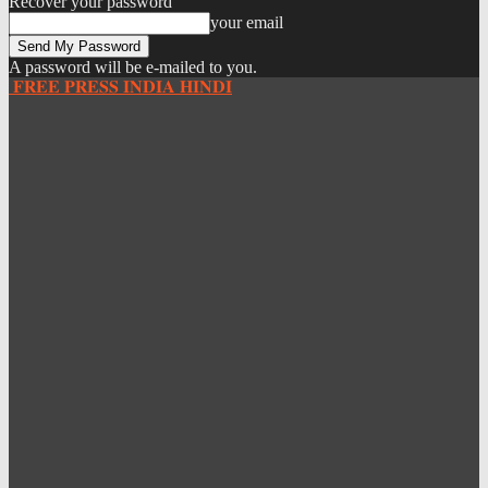
Recover your password
your email
A password will be e-mailed to you.
𝐅𝐑𝐄𝐄 𝐏𝐑𝐄𝐒𝐒 𝐈𝐍𝐃𝐈𝐀 𝐇𝐈𝐍𝐃𝐈