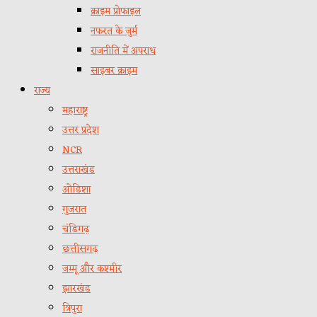
क्राइम प्रोफाइल
नफरत के जुर्म
राजनीति में अपराध
साइबर क्राइम
राज्य
महाराष्ट्र
उत्तर प्रदेश
NCR
उत्तराखंड
ओडिशा
गुजरात
चंडिगढ़
छत्तीसगढ़
जम्मू और कश्मीर
झारखंड
त्रिपुरा