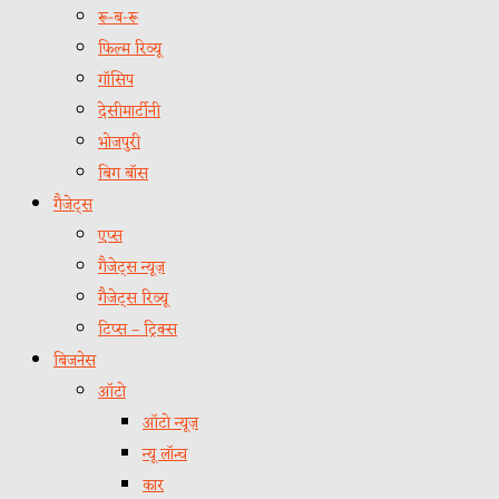
रू-ब-रू
फिल्म रिव्यू
गॉसिप
देसीमार्टीनी
भोजपुरी
बिग बॉस
गैजेट्स
एप्स
गैजेट्स न्यूज़
गैजेट्स रिव्यू
टिप्स – ट्रिक्स
बिजनेस
ऑटो
ऑटो न्यूज़
न्यू लॉन्च
कार