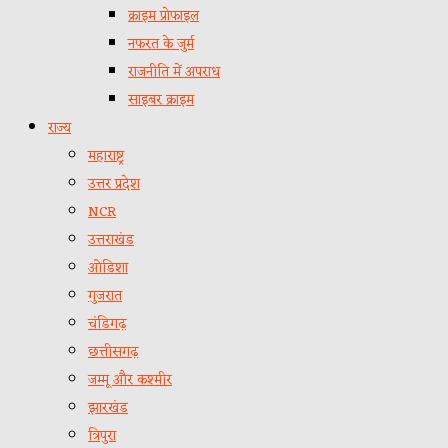
क्राइम प्रोफाइल
नफरत के जुर्म
राजनीति में अपराध
साइबर क्राइम
राज्य
महाराष्ट्र
उत्तर प्रदेश
NCR
उत्तराखंड
ओडिशा
गुजरात
चंडिगढ़
छत्तीसगढ़
जम्मू और कश्मीर
झारखंड
त्रिपुरा