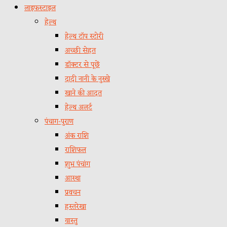
लाइफस्टाइल
हेल्थ
हेल्थ टॉप स्टोरी
अच्छी सेहत
डॉक्टर से पूछें
दादी नानी के नुस्खे
खाने की आदत
हेल्थ अलर्ट
पंचाग-पुराण
अंक राशि
राशिफल
शुभ पंचांग
आस्था
प्रवचन
हस्तरेखा
वास्तु