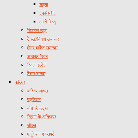
बाइक
ऐक्सेसरीज
ऑटो रिव्यू
बिजनेस न्यूज़
टैक्स/निवेश समाचार
शेयर मार्केट समाचार
आयकर रिटर्न
रियल एस्टेट
टैक्स सलाह
करियर
कॅरियर-जॉब्स
एजुकेशन
बोर्ड रिजल्ट्स
विज्ञान के अविष्कार
जॉब्स
एजुकेशन एक्सपर्ट