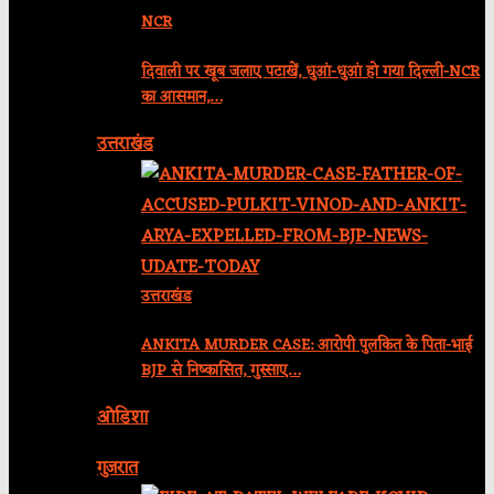
NCR
दिवाली पर खूब जलाए पटाखें, धुआं-धुआं हो गया दिल्ली-NCR
का आसमान,…
उत्तराखंड
उत्तराखंड
ANKITA MURDER CASE: आरोपी पुलकित के पिता-भाई
BJP से निष्कासित, गुस्साए…
ओडिशा
गुजरात