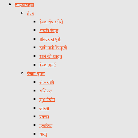
लाइफस्टाइल
हेल्थ
हेल्थ टॉप स्टोरी
अच्छी सेहत
डॉक्टर से पूछें
दादी नानी के नुस्खे
खाने की आदत
हेल्थ अलर्ट
पंचाग-पुराण
अंक राशि
राशिफल
शुभ पंचांग
आस्था
प्रवचन
हस्तरेखा
वास्तु