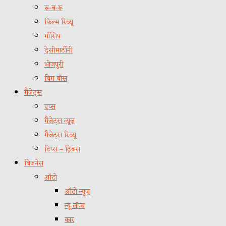
रू-ब-रू
फिल्म रिव्यू
गॉसिप
देसीमार्टीनी
भोजपुरी
बिग बॉस
गैजेट्स
एप्स
गैजेट्स न्यूज़
गैजेट्स रिव्यू
टिप्स – ट्रिक्स
बिजनेस
ऑटो
ऑटो न्यूज़
न्यू लॉन्च
कार