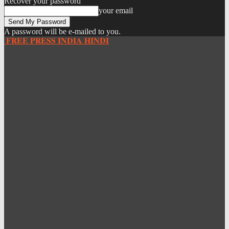
Recover your password
your email
A password will be e-mailed to you.
𝐅𝐑𝐄𝐄 𝐏𝐑𝐄𝐒𝐒 𝐈𝐍𝐃𝐈𝐀 𝐇𝐈𝐍𝐃𝐈