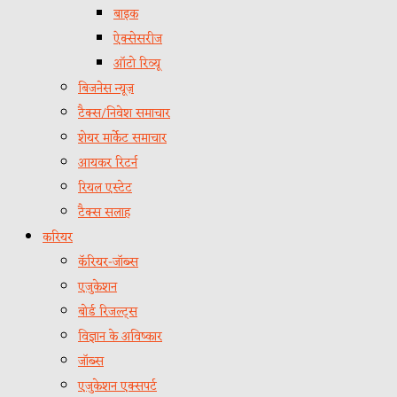
बाइक
ऐक्सेसरीज
ऑटो रिव्यू
बिजनेस न्यूज़
टैक्स/निवेश समाचार
शेयर मार्केट समाचार
आयकर रिटर्न
रियल एस्टेट
टैक्स सलाह
करियर
कॅरियर-जॉब्स
एजुकेशन
बोर्ड रिजल्ट्स
विज्ञान के अविष्कार
जॉब्स
एजुकेशन एक्सपर्ट