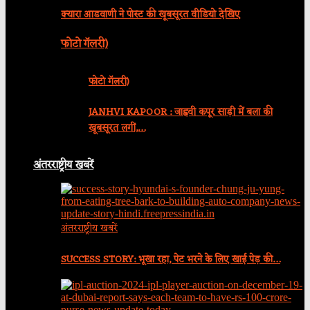
क्यारा आडवाणी ने पोस्ट की खूबसूरत वीडियो देखिए
फोटो गॅलरी)
फोटो गॅलरी)
JANHVI KAPOOR : जाह्नवी कपूर साड़ी में बला की
खूबसूरत लगीं,…
अंतरराष्ट्रीय खबरें
अंतरराष्ट्रीय खबरें
SUCCESS STORY: भूखा रहा, पेट भरने के लिए खाई पेड़ की…