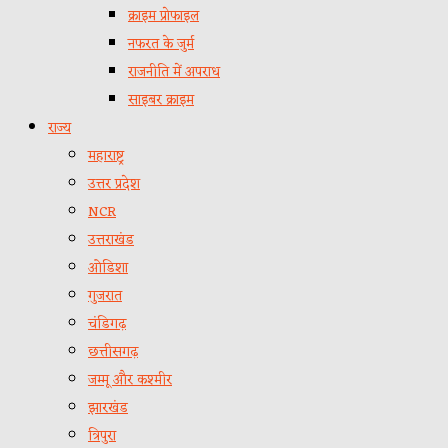
क्राइम प्रोफाइल
नफरत के जुर्म
राजनीति में अपराध
साइबर क्राइम
राज्य
महाराष्ट्र
उत्तर प्रदेश
NCR
उत्तराखंड
ओडिशा
गुजरात
चंडिगढ़
छत्तीसगढ़
जम्मू और कश्मीर
झारखंड
त्रिपुरा