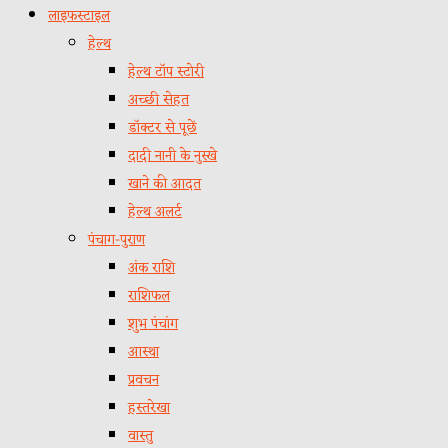
लाइफस्टाइल
हेल्थ
हेल्थ टॉप स्टोरी
अच्छी सेहत
डॉक्टर से पूछें
दादी नानी के नुस्खे
खाने की आदत
हेल्थ अलर्ट
पंचाग-पुराण
अंक राशि
राशिफल
शुभ पंचांग
आस्था
प्रवचन
हस्तरेखा
वास्तु