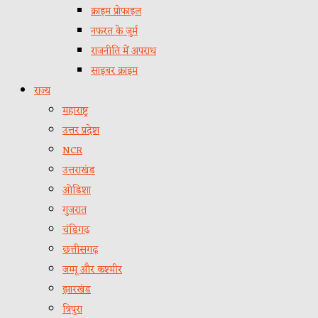
क्राइम प्रोफाइल
नफरत के जुर्म
राजनीति में अपराध
साइबर क्राइम
राज्य
महाराष्ट्र
उत्तर प्रदेश
NCR
उत्तराखंड
ओडिशा
गुजरात
चंडिगढ़
छत्तीसगढ़
जम्मू और कश्मीर
झारखंड
त्रिपुरा