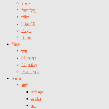
रू-ब-रू
फिल्म रिव्यू
गॉसिप
देसीमार्टीनी
भोजपुरी
बिग बॉस
गैजेट्स
एप्स
गैजेट्स न्यूज़
गैजेट्स रिव्यू
टिप्स – ट्रिक्स
बिजनेस
ऑटो
ऑटो न्यूज़
न्यू लॉन्च
कार