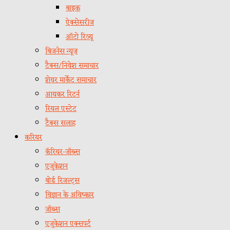
बाइक
ऐक्सेसरीज
ऑटो रिव्यू
बिजनेस न्यूज़
टैक्स/निवेश समाचार
शेयर मार्केट समाचार
आयकर रिटर्न
रियल एस्टेट
टैक्स सलाह
करियर
कॅरियर-जॉब्स
एजुकेशन
बोर्ड रिजल्ट्स
विज्ञान के अविष्कार
जॉब्स
एजुकेशन एक्सपर्ट