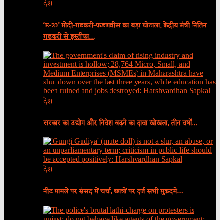
देश
‘E-20’ मोदी-गडकरी-फडणवीस का बड़ा घोटाला, केंद्रीय मंत्री नितिन
गडकरी से इस्तीफा…
देश
सरकार का उद्योग और निवेश बढ़ने का दावा खोखला, तीन वर्षों…
देश
नीट मामले पर संसद में चर्चा, छात्रों पर दर्ज सभी मुकदमे…