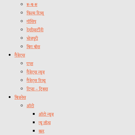
रू-ब-रू
फिल्म रिव्यू
गॉसिप
देसीमार्टीनी
भोजपुरी
बिग बॉस
गैजेट्स
एप्स
गैजेट्स न्यूज़
गैजेट्स रिव्यू
टिप्स – ट्रिक्स
बिजनेस
ऑटो
ऑटो न्यूज़
न्यू लॉन्च
कार