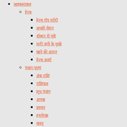
लाइफस्टाइल
हेल्थ
हेल्थ टॉप स्टोरी
अच्छी सेहत
डॉक्टर से पूछें
दादी नानी के नुस्खे
खाने की आदत
हेल्थ अलर्ट
पंचाग-पुराण
अंक राशि
राशिफल
शुभ पंचांग
आस्था
प्रवचन
हस्तरेखा
वास्तु