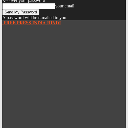
Recover your password
your email
A password will be e-mailed to you.
𝐅𝐑𝐄𝐄 𝐏𝐑𝐄𝐒𝐒 𝐈𝐍𝐃𝐈𝐀 𝐇𝐈𝐍𝐃𝐈