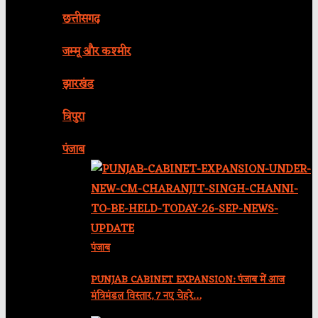
छत्तीसगढ़
जम्मू और कश्मीर
झारखंड
त्रिपुरा
पंजाब
पंजाब
PUNJAB CABINET EXPANSION: पंजाब में आज
मंत्रिमंडल विस्तार, 7 नए चेहरे…