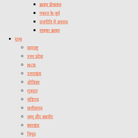
क्राइम प्रोफाइल
नफरत के जुर्म
राजनीति में अपराध
साइबर क्राइम
राज्य
महाराष्ट्र
उत्तर प्रदेश
NCR
उत्तराखंड
ओडिशा
गुजरात
चंडिगढ़
छत्तीसगढ़
जम्मू और कश्मीर
झारखंड
त्रिपुरा