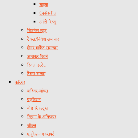
बाइक
ऐक्सेसरीज
ऑटो रिव्यू
बिजनेस न्यूज़
टैक्स/निवेश समाचार
शेयर मार्केट समाचार
आयकर रिटर्न
रियल एस्टेट
टैक्स सलाह
करियर
कॅरियर-जॉब्स
एजुकेशन
बोर्ड रिजल्ट्स
विज्ञान के अविष्कार
जॉब्स
एजुकेशन एक्सपर्ट