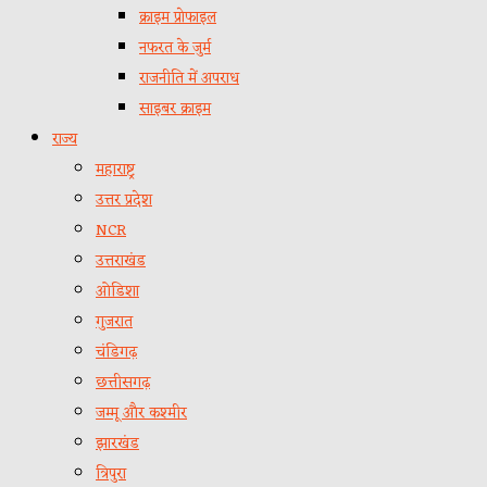
क्राइम प्रोफाइल
नफरत के जुर्म
राजनीति में अपराध
साइबर क्राइम
राज्य
महाराष्ट्र
उत्तर प्रदेश
NCR
उत्तराखंड
ओडिशा
गुजरात
चंडिगढ़
छत्तीसगढ़
जम्मू और कश्मीर
झारखंड
त्रिपुरा