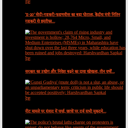
देश
‘E-20’ मोदी-गडकरी-फडणवीस का बड़ा घोटाला, केंद्रीय मंत्री नितिन
गडकरी से इस्तीफा…
देश
सरकार का उद्योग और निवेश बढ़ने का दावा खोखला, तीन वर्षों…
देश
नीट मामले पर संसद में चर्चा, छात्रों पर दर्ज सभी मुकदमे…