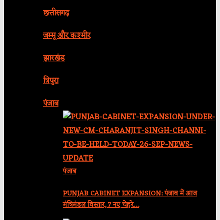
छत्तीसगढ़
जम्मू और कश्मीर
झारखंड
त्रिपुरा
पंजाब
पंजाब
PUNJAB CABINET EXPANSION: पंजाब में आज
मंत्रिमंडल विस्तार, 7 नए चेहरे…