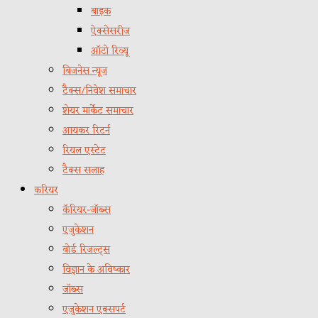
बाइक
ऐक्सेसरीज
ऑटो रिव्यू
बिजनेस न्यूज़
टैक्स/निवेश समाचार
शेयर मार्केट समाचार
आयकर रिटर्न
रियल एस्टेट
टैक्स सलाह
करियर
कॅरियर-जॉब्स
एजुकेशन
बोर्ड रिजल्ट्स
विज्ञान के अविष्कार
जॉब्स
एजुकेशन एक्सपर्ट