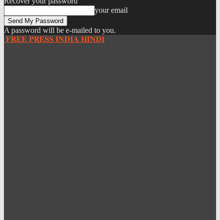
Recover your password
your email
A password will be e-mailed to you.
𝐅𝐑𝐄𝐄 𝐏𝐑𝐄𝐒𝐒 𝐈𝐍𝐃𝐈𝐀 𝐇𝐈𝐍𝐃𝐈