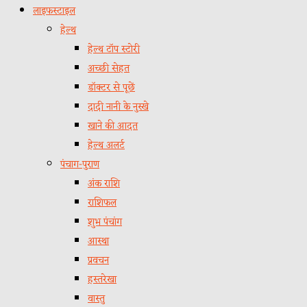
लाइफस्टाइल
हेल्थ
हेल्थ टॉप स्टोरी
अच्छी सेहत
डॉक्टर से पूछें
दादी नानी के नुस्खे
खाने की आदत
हेल्थ अलर्ट
पंचाग-पुराण
अंक राशि
राशिफल
शुभ पंचांग
आस्था
प्रवचन
हस्तरेखा
वास्तु