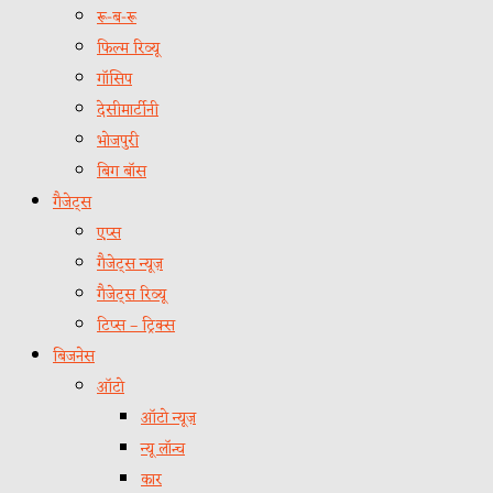
रू-ब-रू
फिल्म रिव्यू
गॉसिप
देसीमार्टीनी
भोजपुरी
बिग बॉस
गैजेट्स
एप्स
गैजेट्स न्यूज़
गैजेट्स रिव्यू
टिप्स – ट्रिक्स
बिजनेस
ऑटो
ऑटो न्यूज़
न्यू लॉन्च
कार