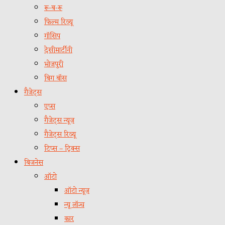
रू-ब-रू
फिल्म रिव्यू
गॉसिप
देसीमार्टीनी
भोजपुरी
बिग बॉस
गैजेट्स
एप्स
गैजेट्स न्यूज़
गैजेट्स रिव्यू
टिप्स – ट्रिक्स
बिजनेस
ऑटो
ऑटो न्यूज़
न्यू लॉन्च
कार