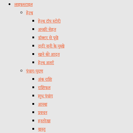
लाइफस्टाइल
हेल्थ
हेल्थ टॉप स्टोरी
अच्छी सेहत
डॉक्टर से पूछें
दादी नानी के नुस्खे
खाने की आदत
हेल्थ अलर्ट
पंचाग-पुराण
अंक राशि
राशिफल
शुभ पंचांग
आस्था
प्रवचन
हस्तरेखा
वास्तु