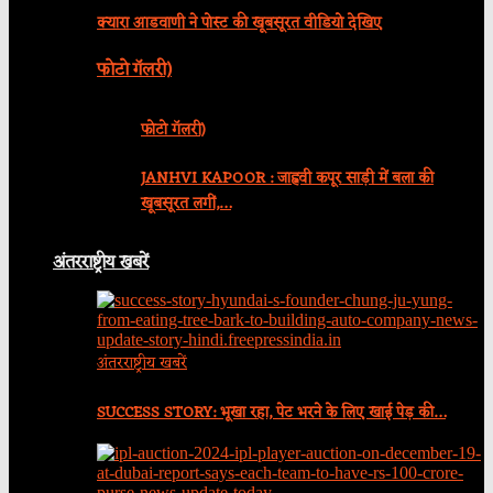
क्यारा आडवाणी ने पोस्ट की खूबसूरत वीडियो देखिए
फोटो गॅलरी)
फोटो गॅलरी)
JANHVI KAPOOR : जाह्नवी कपूर साड़ी में बला की
खूबसूरत लगीं,…
अंतरराष्ट्रीय खबरें
अंतरराष्ट्रीय खबरें
SUCCESS STORY: भूखा रहा, पेट भरने के लिए खाई पेड़ की…