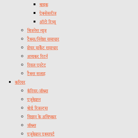
बाइक
ऐक्सेसरीज
ऑटो रिव्यू
बिजनेस न्यूज़
टैक्स/निवेश समाचार
शेयर मार्केट समाचार
आयकर रिटर्न
रियल एस्टेट
टैक्स सलाह
करियर
कॅरियर-जॉब्स
एजुकेशन
बोर्ड रिजल्ट्स
विज्ञान के अविष्कार
जॉब्स
एजुकेशन एक्सपर्ट