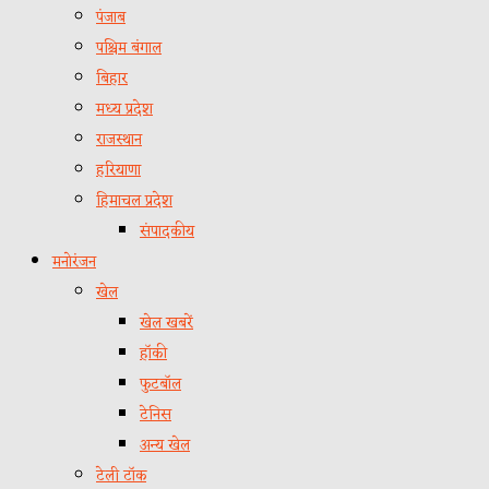
पंजाब
पश्चिम बंगाल
बिहार
मध्य प्रदेश
राजस्थान
हरियाणा
हिमाचल प्रदेश
संपादकीय
मनोरंजन
खेल
खेल खबरें
हॉकी
फुटबॉल
टेनिस
अन्य खेल
टेली टॉक