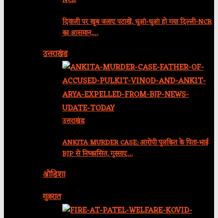
NCR
दिवाली पर खूब जलाए पटाखें, धुआं-धुआं हो गया दिल्ली-NCR
का आसमान,…
उत्तराखंड
उत्तराखंड
ANKITA MURDER CASE: आरोपी पुलकित के पिता-भाई
BJP से निष्कासित, गुस्साए…
ओडिशा
गुजरात