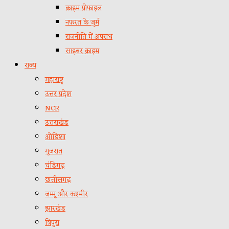
क्राइम प्रोफाइल
नफरत के जुर्म
राजनीति में अपराध
साइबर क्राइम
राज्य
महाराष्ट्र
उत्तर प्रदेश
NCR
उत्तराखंड
ओडिशा
गुजरात
चंडिगढ़
छत्तीसगढ़
जम्मू और कश्मीर
झारखंड
त्रिपुरा