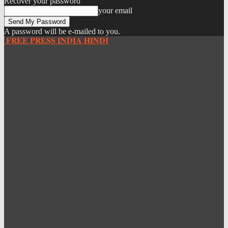
Recover your password
your email
A password will be e-mailed to you.
𝐅𝐑𝐄𝐄 𝐏𝐑𝐄𝐒𝐒 𝐈𝐍𝐃𝐈𝐀 𝐇𝐈𝐍𝐃𝐈