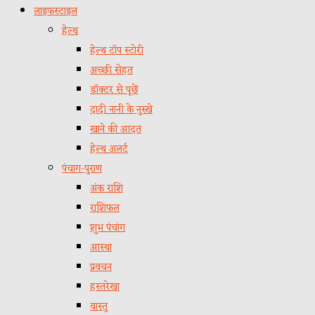
लाइफस्टाइल
हेल्थ
हेल्थ टॉप स्टोरी
अच्छी सेहत
डॉक्टर से पूछें
दादी नानी के नुस्खे
खाने की आदत
हेल्थ अलर्ट
पंचाग-पुराण
अंक राशि
राशिफल
शुभ पंचांग
आस्था
प्रवचन
हस्तरेखा
वास्तु