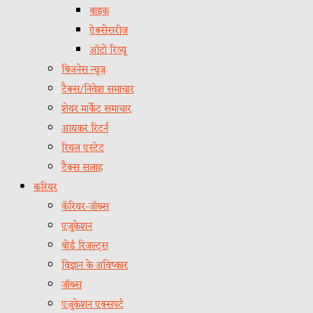
बाइक
ऐक्सेसरीज
ऑटो रिव्यू
बिजनेस न्यूज़
टैक्स/निवेश समाचार
शेयर मार्केट समाचार
आयकर रिटर्न
रियल एस्टेट
टैक्स सलाह
करियर
कॅरियर-जॉब्स
एजुकेशन
बोर्ड रिजल्ट्स
विज्ञान के अविष्कार
जॉब्स
एजुकेशन एक्सपर्ट