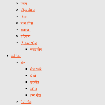
पंजाब
पश्चिम बंगाल
बिहार
मध्य प्रदेश
राजस्थान
हरियाणा
हिमाचल प्रदेश
संपादकीय
मनोरंजन
खेल
खेल खबरें
हॉकी
फुटबॉल
टेनिस
अन्य खेल
टेली टॉक