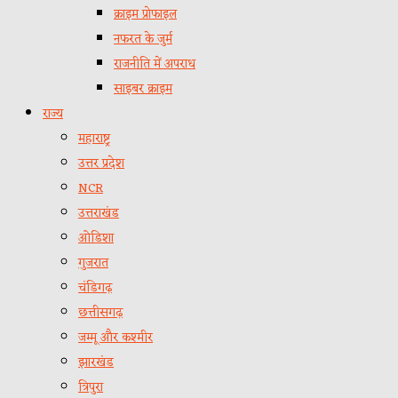
क्राइम प्रोफाइल
नफरत के जुर्म
राजनीति में अपराध
साइबर क्राइम
राज्य
महाराष्ट्र
उत्तर प्रदेश
NCR
उत्तराखंड
ओडिशा
गुजरात
चंडिगढ़
छत्तीसगढ़
जम्मू और कश्मीर
झारखंड
त्रिपुरा