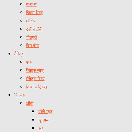
रू-ब-रू
फिल्म रिव्यू
गॉसिप
देसीमार्टीनी
भोजपुरी
बिग बॉस
गैजेट्स
एप्स
गैजेट्स न्यूज़
गैजेट्स रिव्यू
टिप्स – ट्रिक्स
बिजनेस
ऑटो
ऑटो न्यूज़
न्यू लॉन्च
कार