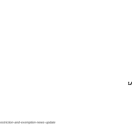
L
estriction-and-exemption-news-update