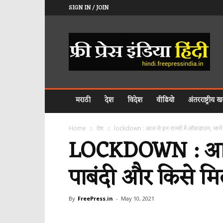
SIGN IN / JOIN
𝐅𝐑𝐄𝐄
𝐏𝐑𝐄𝐒𝐒
𝐈𝐍𝐃𝐈𝐀
𝐇𝐈𝐍𝐃𝐈
मराठी
देश
विदेश
वीडियो
अंतरराष्ट्रीय खब
Home
देश
lockdown : आज से इन राज्यों में लॉकडाउन, जानें कह
LOCKDOWN : आज से 
पाबंदी और किसे मि
By
FreePress.in
-
May 10, 2021